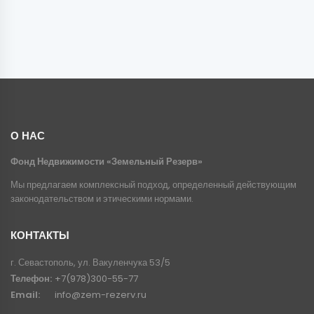
О НАС
Фонд Недвижимости «Земельный Резерв»
Мы предлагаем комплексный подход, определенный действующим
законодательством и этическими нормами.
КОНТАКТЫ
г. Севастополь, ул. Вакуленчука 53/5
Телефон:
+7(978)300-55-77
Email:
info@zem-rezerv.ru